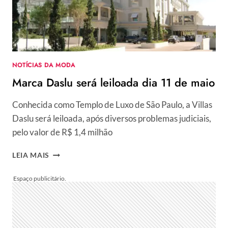
PRADA
NOTÍCIAS DA MODA
Marca Daslu será leiloada dia 11 de maio
Conhecida como Templo de Luxo de São Paulo, a Villas
Daslu será leiloada, após diversos problemas judiciais,
pelo valor de R$ 1,4 milhão
MARCA
LEIA MAIS
DASLU
SERÁ
LEILOADA
DIA
11
DE
MAIO