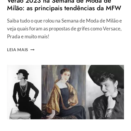
Verão 2023 na Semana de Moda de
Milão: as principais tendências da MFW
Saiba tudo o que rolou na Semana de Moda de Milão e
veja quais foram as propostas de grifes como Versace,
Prada e muito mais!
VERÃO
LEIA MAIS
2023
NA
SEMANA
DE
MODA
DE
MILÃO:
AS
PRINCIPAIS
TENDÊNCIAS
DA
MFW