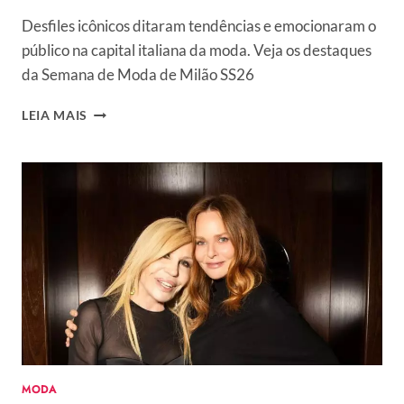
Desfiles icônicos ditaram tendências e emocionaram o
público na capital italiana da moda. Veja os destaques
da Semana de Moda de Milão SS26
ESTES
LEIA MAIS
FORAM
OS
10
MOMENTOS
MAIS
MARCANTES
DA
SEMANA
DE
MODA
DE
MILÃO
SS26
–
MODA
O