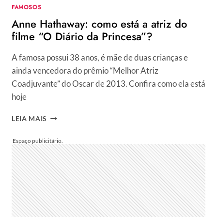
FAMOSOS
HUMILHAÇÃO”
Anne Hathaway: como está a atriz do
filme “O Diário da Princesa”?
A famosa possui 38 anos, é mãe de duas crianças e
ainda vencedora do prêmio “Melhor Atriz
Coadjuvante” do Oscar de 2013. Confira como ela está
hoje
ANNE
LEIA MAIS
HATHAWAY:
COMO
ESTÁ
A
ATRIZ
DO
FILME
“O
DIÁRIO