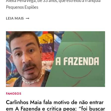
Alexa PenaVega, de 33 anos, que estrelou a franquia
Pequenos Espiões
ATRIZ
LEIA MAIS
DECEPA
DEDO
DO
FILHO
DE
2
ANOS
APÓS
ACIDENTE
DOMÉSTICO:
“CULPA
E
VERGONHA”
FAMOSOS
Carlinhos Maia fala motivo de não entrar
em A Fazenda e critica peoa: “foi buscar