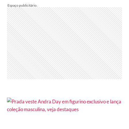
CURTO
CARGO
DE
EMBAIXADORA
DA
PRADA:
ESCÂNDALO
PÔS
FIM
AO
CONTRATO