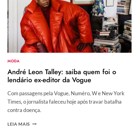
EVENTO
COM
A
AYURVEDA
COACH
RENATA
DE
ABREU
MODA
André Leon Talley: saiba quem foi o
lendário ex-editor da Vogue
Com passagens pela Vogue, Numéro, W e New York
Times, o jornalista faleceu hoje após travar batalha
contra doença.
ANDRÉ
LEIA MAIS
LEON
TALLEY: