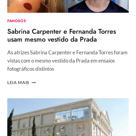
COMANDADAS
POR
ELAS
FAMOSOS
Sabrina Carpenter e Fernanda Torres
usam mesmo vestido da Prada
As atrizes Sabrina Carpenter e Fernanda Torres foram
vistas com o mesmo vestido da Prada em ensaios
fotográficos distintos
SABRINA
LEIA MAIS
CARPENTER
E
FERNANDA
TORRES
USAM
MESMO
VESTIDO
DA