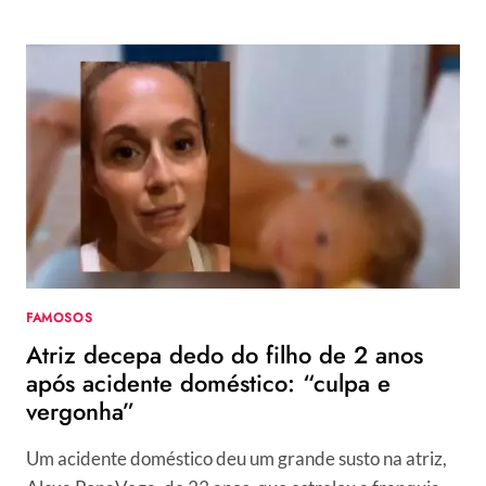
DE
EUPHORIA:
VEJA
NOSSAS
PRODUÇÕES
FAVORITAS
DA
SÉRIE
DA
HBO
FAMOSOS
Atriz decepa dedo do filho de 2 anos
após acidente doméstico: “culpa e
vergonha”
Um acidente doméstico deu um grande susto na atriz,