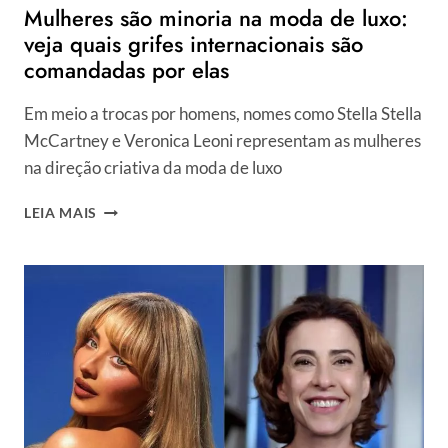
Mulheres são minoria na moda de luxo:
ÚLTIMO
VAI
veja quais grifes internacionais são
TE
comandadas por elas
SURPREENDER!
Em meio a trocas por homens, nomes como Stella Stella
McCartney e Veronica Leoni representam as mulheres
na direção criativa da moda de luxo
MULHERES
LEIA MAIS
SÃO
MINORIA
NA
MODA
DE
LUXO:
VEJA
QUAIS
GRIFES
INTERNACIONAIS
SÃO