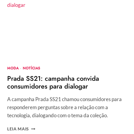
EM
FIGURINO
EXCLUSIVO
E
LANÇA
COLEÇÃO
MASCULINA,
VEJA
DESTAQUES
MODA
·
NOTÍCIAS
Prada SS21: campanha convida
consumidores para dialogar
A campanha Prada SS21 chamou consumidores para
responderem perguntas sobre a relação com a
tecnologia, dialogando com o tema da coleção.
PRADA
LEIA MAIS
SS21: