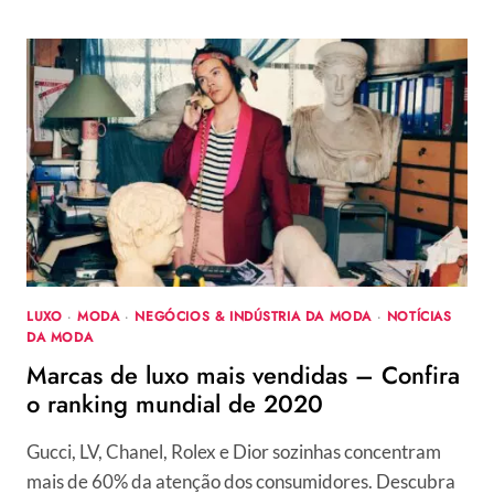
CAMPANHA
CONVIDA
CONSUMIDORES
PARA
DIALOGAR
LUXO
·
MODA
·
NEGÓCIOS & INDÚSTRIA DA MODA
·
NOTÍCIAS
DA MODA
Marcas de luxo mais vendidas – Confira
o ranking mundial de 2020
Gucci, LV, Chanel, Rolex e Dior sozinhas concentram
mais de 60% da atenção dos consumidores. Descubra