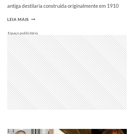
antiga destilaria construída originalmente em 1910
FUNDAÇÃO
LEIA MAIS
PRADA:
VISITAMOS
O
LOCAL
ONDE
A
ARTE
ENCONTRA
A
MODA