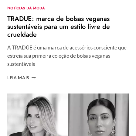
NOTÍCIAS DA MODA
TRADŪE: marca de bolsas veganas
sustentáveis para um estilo livre de
crueldade
A TRADŪE é uma marca de acessórios consciente que
estreia sua primeira coleção de bolsas veganas
sustentáveis
TRADŪE:
LEIA MAIS
MARCA
DE
BOLSAS
VEGANAS
SUSTENTÁVEIS
PARA
UM
ESTILO
LIVRE