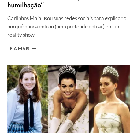
humilhação”
Carlinhos Maia usou suas redes sociais para explicar o
porquê nunca entrou (nem pretende entrar) em um
reality show
CARLINHOS
LEIA MAIS
MAIA
FALA
MOTIVO
DE
NÃO
ENTRAR
EM
A
FAZENDA
E
CRITICA
PEOA:
“FOI
BUSCAR