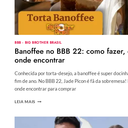
BBB - BIG BROTHER BRASIL
Banoffee no BBB 22: como fazer, 
onde encontrar
Conhecida por torta-desejo, a banoffee é super docinh
fim de ano. No BBB 22, Jade Picon é fã da sobremesa!
onde encontrar para comprar
BANOFFEE
LEIA MAIS
NO
BBB
22:
COMO