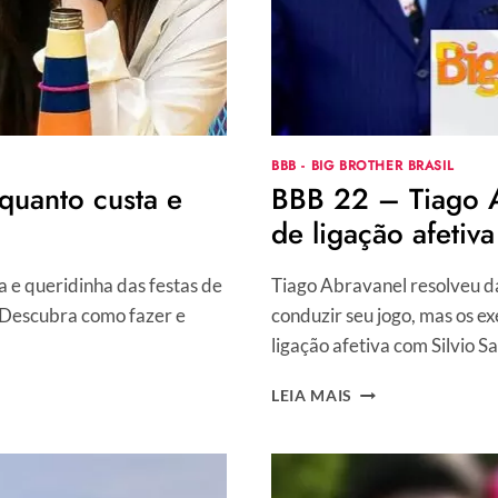
BBB - BIG BROTHER BRASIL
quanto custa e
BBB 22 – Tiago A
de ligação afetiva
a e queridinha das festas de
Tiago Abravanel resolveu d
 Descubra como fazer e
conduzir seu jogo, mas os 
ligação afetiva com Silvio S
BBB
LEIA MAIS
22
–
TIAGO
ABRAVANEL