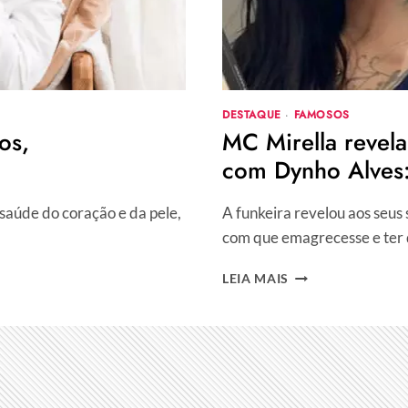
E
AMÁVEL”
DESTAQUE
·
FAMOSOS
os,
MC Mirella revel
com Dynho Alves:
saúde do coração e da pele,
A funkeira revelou aos seus
com que emagrecesse e ter 
MC
LEIA MAIS
MIRELLA
REVELA
DANOS
NA
SAÚDE
APÓS
DIVÓRCIO