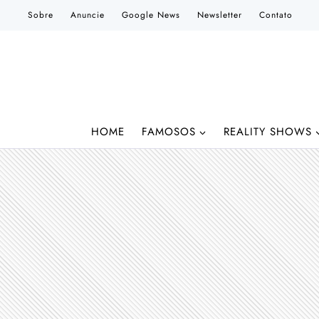
Pular
Sobre
Anuncie
Google News
Newsletter
Contato
para
o
Conteúdo
HOME
FAMOSOS
REALITY SHOWS