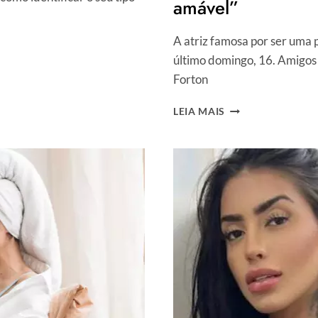
amável”
A atriz famosa por ser uma 
último domingo, 16. Amigos
Forton
FRANÇOISE
LEIA MAIS
FORTON
MORRE
AOS
64
ANOS,
NO
RIO
DE
JANEIRO,
E
FAMOSOS
SE
DESPEDEM:
“QUERIDA