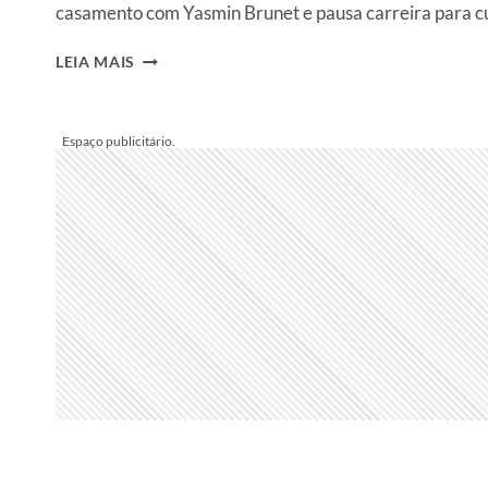
casamento com Yasmin Brunet e pausa carreira para c
GABRIEL
LEIA MAIS
MEDINA
ANUNCIA
PAUSA
NA
CARREIRA
E
FIM
DO
CASAMENTO