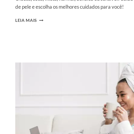
de pele e escolha os melhores cuidados para você!
TIPOS
LEIA MAIS
DE
PELE:
DESCUBRA
QUAIS
SÃO
E
COMO
CUIDAR