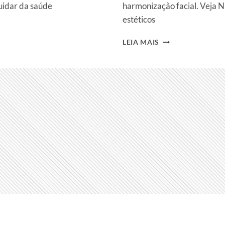
uidar da saúde
harmonização facial. Veja 
estéticos
NAIARA
LEIA MAIS
AZEVEDO
ANTES
E
DEPOIS:
VEJA
FOTOS
ANTES
DE
PROCEDIMENTOS
ESTÉTICOS