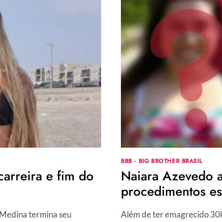
DESABAFA
SOBRE
A
FALTA
DE
LIGAÇÃO
AFETIVA
COM
SILVIO
SANTOS:
“NÃO
EXISTE”
BBB - BIG BROTHER BRASIL
arreira e fim do
Naiara Azevedo an
procedimentos es
l Medina termina seu
Além de ter emagrecido 30kg