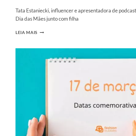
Tata Estaniecki, influencer e apresentadora de podcas
Dia das Mães junto com filha
TATA
LEIA MAIS
ESTANIECKI,
GRÁVIDA,
É
ESTRELA
DA
CAMPANHA
DE
DIA
DAS
MÃES
DA
MORANA