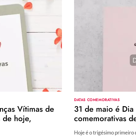
SAIBA
COMO
É
A
PERSONALIDADE
DE
CADA
UM
E
AS
MELHORES
COMBINAÇÕES
DATAS COMEMORATIVAS
nças Vítimas de
31 de maio é Dia 
 de hoje,
comemorativas de
Hoje é o trigésimo primeiro 