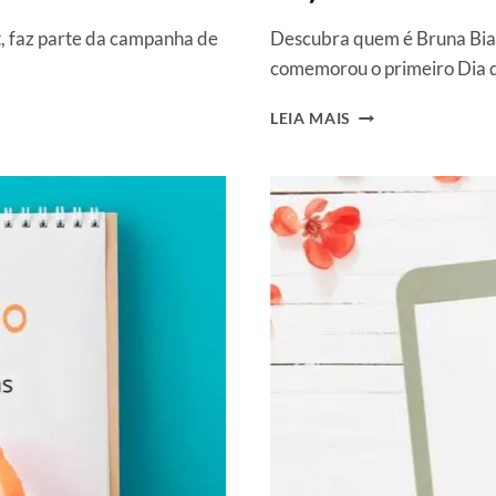
t, faz parte da campanha de
Descubra quem é Bruna Bia
comemorou o primeiro Dia 
QUEM
LEIA MAIS
É
BRUNA
BIANCARDI,
A
NOVA
NAMORADA
DO
NEYMAR?