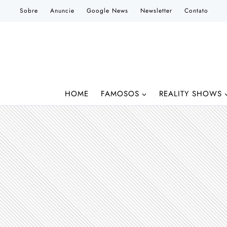
Pular
Sobre
Anuncie
Google News
Newsletter
Contato
para
o
Conteúdo
HOME
FAMOSOS
REALITY SHOWS