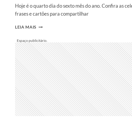
Hoje é o quarto dia do sexto mês do ano. Confira as ce
frases e cartões para compartilhar
4
LEIA MAIS
DE
JUNHO
É
DIA
MUNDIAL
DAS
CRIANÇAS
VÍTIMAS
DE
AGRESSÃO.
AS
DATAS
COMEMORATIVAS
DE
HOJE,
DOMINGO