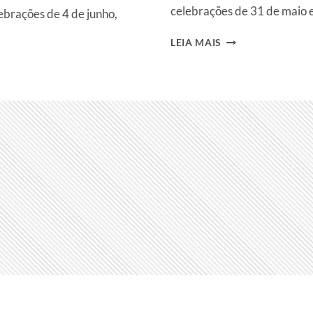
celebrações de 31 de maio e
lebrações de 4 de junho,
31
LEIA MAIS
DE
MAIO
É
DIA
DO
ESPÍRITO
SANTO.
AS
DATAS
COMEMORATIVAS
DE
HOJE,
QUARTA