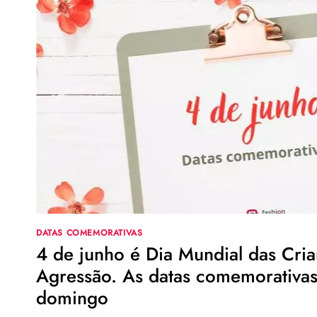
DO
KARATÊ.
VEJA
AS
DATAS
COMEMORATIVAS
DE
HOJE,
SÁBADO
DATAS COMEMORATIVAS
4 de junho é Dia Mundial das Cria
Agressão. As datas comemorativas
domingo