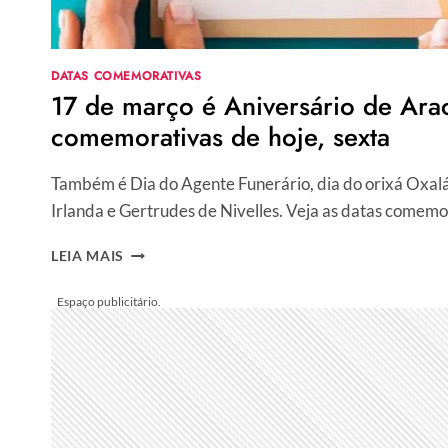
DATAS COMEMORATIVAS
17 de março é Aniversário de Arac
comemorativas de hoje, sexta
Também é Dia do Agente Funerário, dia do orixá Oxalá 
Irlanda e Gertrudes de Nivelles. Veja as datas comem
17
LEIA MAIS
DE
MARÇO
É
ANIVERSÁRIO
DE
ARACAJU.
AS
DATAS
COMEMORATIVAS