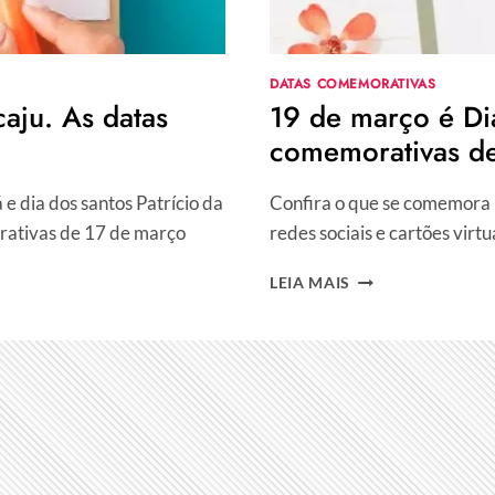
DATAS COMEMORATIVAS
aju. As datas
19 de março é Di
comemorativas d
e dia dos santos Patrício da
Confira o que se comemora 
orativas de 17 de março
redes sociais e cartões virt
19
LEIA MAIS
DE
MARÇO
É
DIA
NACIONAL
DO
ARTESÃO.
AS
DATAS