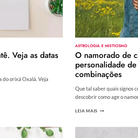
ASTROLOGIA E MISTICISMO
tê. Veja as datas
O namorado de ca
personalidade de
combinações
 do orixá Oxalá. Veja
Que tal saber quais signos 
descobrir como age o namor
O
LEIA MAIS
NAMORADO
DE
CADA
SIGNO: