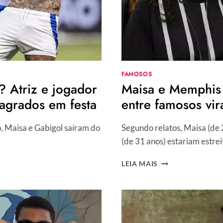
FAMOSOS
 Atriz e jogador
Maisa e Memphis 
lagrados em festa
entre famosos vir
, Maisa e Gabigol saíram do
Segundo relatos, Maisa (de
(de 31 anos) estariam estre
MAISA
LEIA MAIS
E
MEMPHIS
DEPAY
ESTÃO
NAMORANDO?