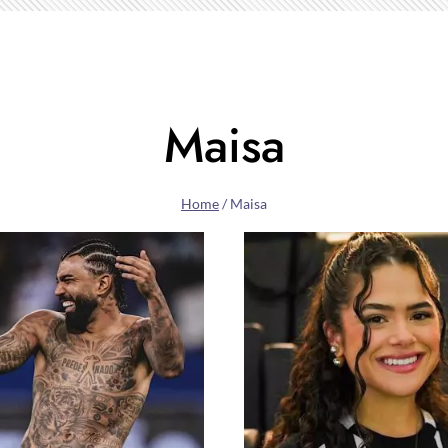
Maisa
Home
/
Maisa