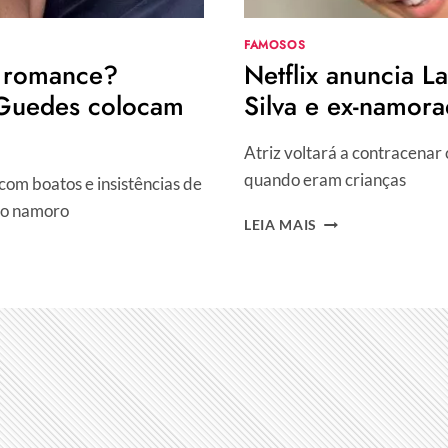
FAMOSOS
m romance?
Netflix anuncia L
Guedes colocam
Silva e ex-namor
Atriz voltará a contracena
quando eram crianças
com boatos e insistências de
 o namoro
NETFLIX
LEIA MAIS
ANUNCIA
LARISSA
MANOELA
EM
SÉRIE
COM
MAISA
SILVA
E
EX-