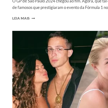
O GP de São Paulo 2024 chegou ao fim. Agora, que tal 
de famosos que prestigiaram o evento da Fórmula 1 no 
FÓRMULA
LEIA MAIS
1
NO
BRASIL:
VEJA
OS
13
MELHORES
LOOKS
DOS
FAMOSOS
EM
INTERLAGOS