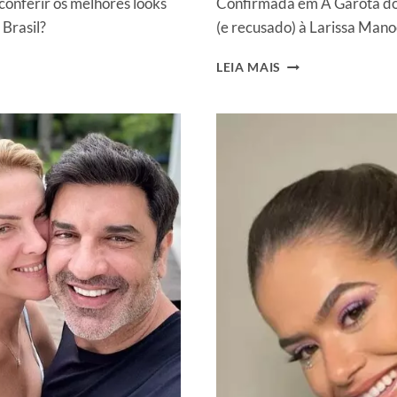
conferir os melhores looks
Confirmada em A Garota do 
Brasil?
(e recusado) à Larissa Mano
MAISA
LEIA MAIS
FARÁ
NA
GLOBO
O
QUE
SILVIO
SANTOS
NÃO
DEIXOU
FAZER
NO
SBT:
“SEM
ACREDITAR”