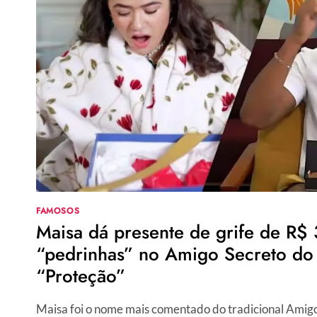
E
JOGADOR
REVELAM
REAL
RELAÇÃO
APÓS
SEREM
FLAGRADOS
EM
FESTA
FAMOSOS
Maisa dá presente de grife de R$ 
“pedrinhas” no Amigo Secreto do 
“Proteção”
Maisa foi o nome mais comentado do tradicional Amigo