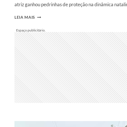
atriz ganhou pedrinhas de proteção na dinâmica natal
MAISA
LEIA MAIS
DÁ
PRESENTE
DE
GRIFE
DE
R$
3,4
MIL
E
GANHA
“PEDRINHAS”
NO
AMIGO
SECRETO
DO
FANTÁSTICO:
“PROTEÇÃO”