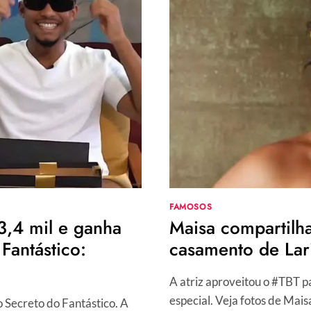
AFFAIR
ENTRE
FAMOSOS
VIRA
BUCHICHO
NAS
REDES
FAMOSOS
3,4 mil e ganha
Maisa compartilh
Fantástico:
casamento de Lar
A atriz aproveitou o #TBT p
especial. Veja fotos de Ma
 Secreto do Fantástico. A