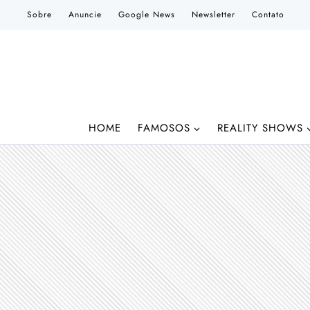
Pular
Sobre
Anuncie
Google News
Newsletter
Contato
para
o
Conteúdo
HOME
FAMOSOS
REALITY SHOWS