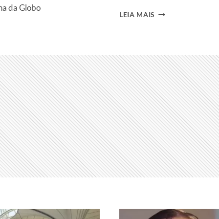
ina da Globo
MAISA
LEIA MAIS
COMPARTILHA
FOTOS
COMO
MADRINHA
NO
CASAMENTO
DE
LARISSA
MANOELA