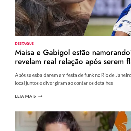
DESTAQUE
Maisa e Gabigol estão namorando?
revelam real relação após serem f
Após se esbaldarem em festa de funk no Rio de Janeiro
local juntos e divergiram ao contar os detalhes
MAISA
LEIA MAIS
E
GABIGOL
ESTÃO
NAMORANDO?
ATRIZ