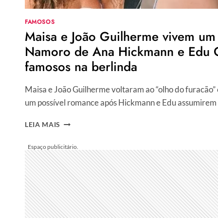
FAMOSOS
Maisa e João Guilherme vivem u
Namoro de Ana Hickmann e Edu 
famosos na berlinda
Maisa e João Guilherme voltaram ao “olho do furacão” 
um possível romance após Hickmann e Edu assumirem
MAISA
LEIA MAIS
E
JOÃO
GUILHERME
VIVEM
UM
ROMANCE?
NAMORO
DE
ANA