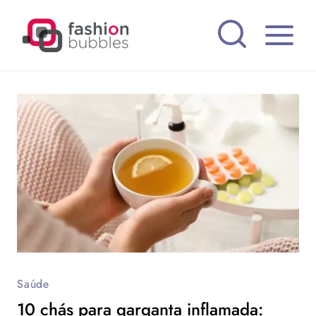
Pular
para
o
Conteúdo
Saúde
10 chás para garganta inflamada: