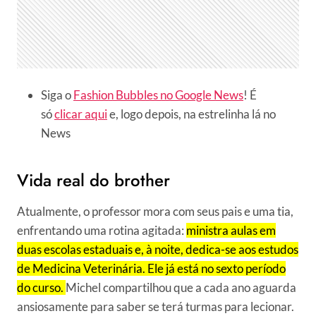
Siga o
Fashion Bubbles no Google News
! É
só
clicar aqui
e, logo depois, na estrelinha lá no
News
Vida real do brother
Atualmente, o professor mora com seus pais e uma tia,
enfrentando uma rotina agitada:
ministra aulas em
duas escolas estaduais e, à noite, dedica-se aos estudos
de Medicina Veterinária. Ele já está no sexto período
do curso.
Michel compartilhou que a cada ano aguarda
ansiosamente para saber se terá turmas para lecionar.