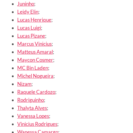
Juninho
;
Leidy Elin
;
Lucas Henrique
;
Lucas Luigi
;
Lucas Pizane
;
Marcus Vinicius
;
Matteus Amaral
;
Maycon Cosmer
;
MC Bin Laden
;
Michel Nogueira
;
Nizam
;
Raquele Cardozo
;
Rodriguinho
;
Thalyta Alves
;
Vanessa Lopes
;
Vinicius Rodrigues
;
Wanessa Camargo
;