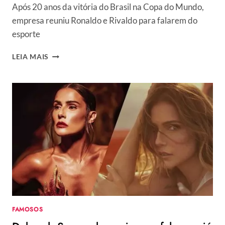
Após 20 anos da vitória do Brasil na Copa do Mundo,
empresa reuniu Ronaldo e Rivaldo para falarem do
esporte
ENCONTRO
LEIA MAIS
DE
CRAQUES:
RIVALDO
E
RONALDO
SE
REÚNEM
20
ANOS
DEPOIS
DO
PENTA
FAMOSOS