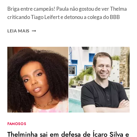
Briga entre campeãs! Paula não gostou de ver Thelma
criticando Tiago Leifert e detonou a colega do BBB
PAULA
LEIA MAIS
VON
SPERLING
DETONA
THELMINHA
APÓS
CRÍTICAS
A
TIAGO
LEIFERT:
“PLANTA
INGRATA”
FAMOSOS
Thelminha sai em defesa de Ícaro Silva e