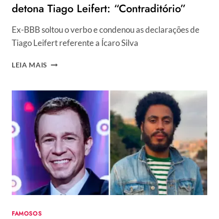
detona Tiago Leifert: “Contraditório”
Ex-BBB soltou o verbo e condenou as declarações de
Tiago Leifert referente a Ícaro Silva
THELMINHA
LEIA MAIS
SAI
EM
DEFESA
DE
ÍCARO
SILVA
E
DETONA
TIAGO
LEIFERT:
“CONTRADITÓRIO”
FAMOSOS