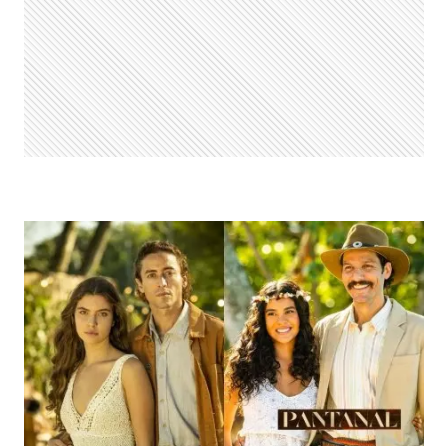
DEIXA
MORDOMO
DE
“PERNAS
BAMBAS”:
“DE
HOMEM
E
MULHER”