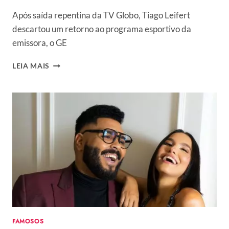
Após saída repentina da TV Globo, Tiago Leifert
descartou um retorno ao programa esportivo da
emissora, o GE
APÓS
LEIA MAIS
PEDIDO
DE
DEMISSÃO,
TIAGO
LEIFERT
NEGA
RETORNO
À
GLOBO:
“SOFRI
MUITO”
FAMOSOS