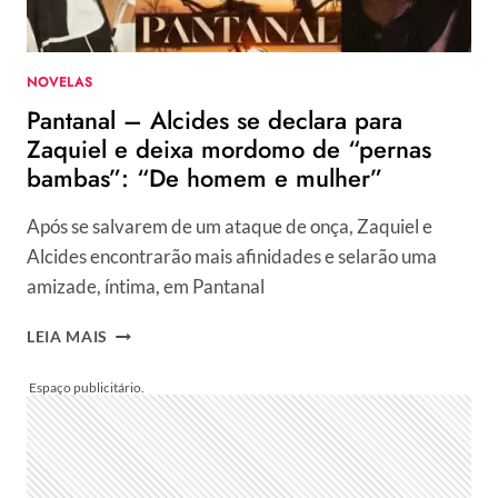
BBB:
“RACISMO,
HOMOFOBIA”
NOVELAS
Pantanal – Alcides se declara para
Zaquiel e deixa mordomo de “pernas
bambas”: “De homem e mulher”
Após se salvarem de um ataque de onça, Zaquiel e
Alcides encontrarão mais afinidades e selarão uma
amizade, íntima, em Pantanal
PANTANAL
LEIA MAIS
–
ALCIDES
SE
DECLARA
PARA
ZAQUIEL
E