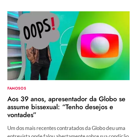
SE
ASSUME
BISSEXUAL
E
APRESENTADOR
DA
BAND
DÁ
SHOW
DE
PRECONCEITO:
“BICHA”
FAMOSOS
Aos 39 anos, apresentador da Globo se
assume bissexual: “Tenho desejos e
vontades”
Um dos mais recentes contratados da Globo deu uma
entrevista onde falou abertamente sobre sua condição