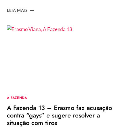
DAYANE
LEIA MAIS
MELLO
DEVE
SER
ELIMINADA
DE
A
FAZENDA
2021.
VEJA
RESULTADOS
PARCIAIS!
A FAZENDA
A Fazenda 13 – Erasmo faz acusação
contra “gays” e sugere resolver a
situação com tiros