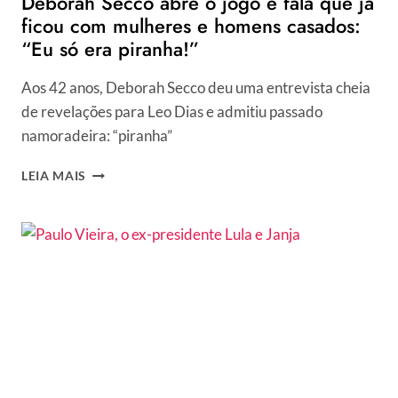
Deborah Secco abre o jogo e fala que já
ficou com mulheres e homens casados:
“Eu só era piranha!”
Aos 42 anos, Deborah Secco deu uma entrevista cheia
de revelações para Leo Dias e admitiu passado
namoradeira: “piranha”
DEBORAH
LEIA MAIS
SECCO
ABRE
O
JOGO
E
FALA
QUE
JÁ
FICOU
COM
MULHERES
E