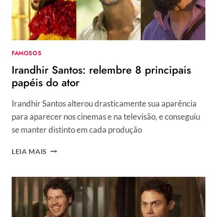
FOTOS
E
SAIBA
TUDO
SOBRE
FAMOSOS
O
Irandhir Santos: relembre 8 principais
CASAMENTO
DUPLO
papéis do ator
Irandhir Santos alterou drasticamente sua aparência
para aparecer nos cinemas e na televisão, e conseguiu
se manter distinto em cada produção
IRANDHIR
LEIA MAIS
SANTOS:
RELEMBRE
8
PRINCIPAIS
PAPÉIS
DO