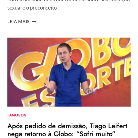
sexual e o preconceito
AOS
LEIA MAIS
39
ANOS,
APRESENTADOR
DA
GLOBO
SE
ASSUME
BISSEXUAL:
“TENHO
DESEJOS
E
VONTADES”
FAMOSOS
Após pedido de demissão, Tiago Leifert
nega retorno à Globo: “Sofri muito”