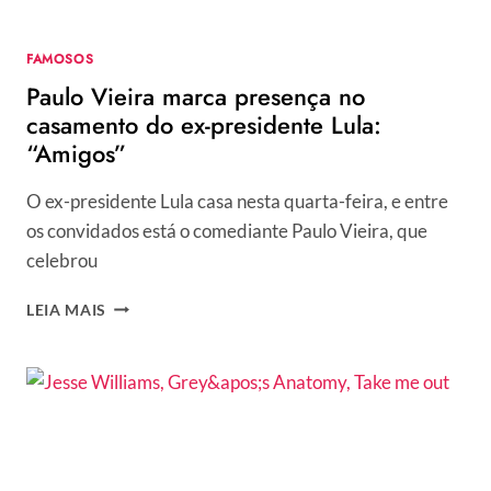
HOMENS
CASADOS:
FAMOSOS
“EU
Paulo Vieira marca presença no
SÓ
ERA
casamento do ex-presidente Lula:
PIRANHA!”
“Amigos”
O ex-presidente Lula casa nesta quarta-feira, e entre
os convidados está o comediante Paulo Vieira, que
celebrou
PAULO
LEIA MAIS
VIEIRA
MARCA
PRESENÇA
NO
CASAMENTO
DO
EX-
PRESIDENTE