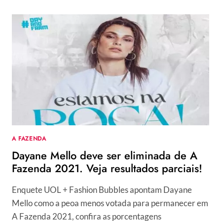
22:
ÍCARO
SILVA
OU
TIAGO
LEIFERT,
QUEM
ESTÁ
COM
A
RAZÃO
NA
TRETA?
A FAZENDA
Dayane Mello deve ser eliminada de A
Fazenda 2021. Veja resultados parciais!
Enquete UOL + Fashion Bubbles apontam Dayane
Mello como a peoa menos votada para permanecer em
A Fazenda 2021, confira as porcentagens