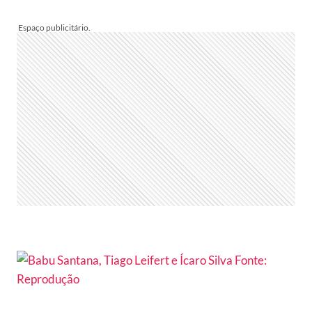
LEIFERT
CHORA
COM
HOMENAGEM
NA
FINAL
DO
THE
VOICE:
“É
AMOR”