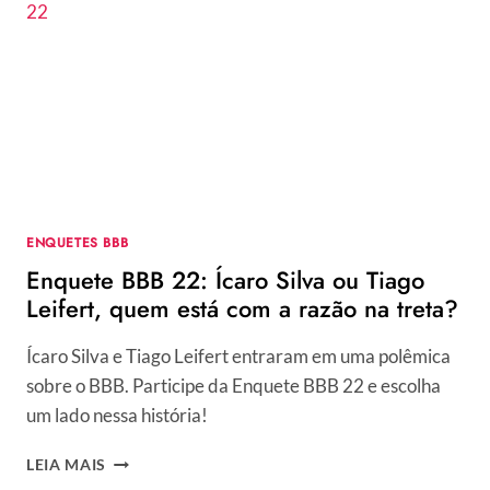
TIAGO
LEIFERT
E
ÍCARO
SILVA:
“OPINAR
SEM
AGREDIR”
ENQUETES BBB
Enquete BBB 22: Ícaro Silva ou Tiago
Leifert, quem está com a razão na treta?
Ícaro Silva e Tiago Leifert entraram em uma polêmica
sobre o BBB. Participe da Enquete BBB 22 e escolha
um lado nessa história!
ENQUETE
LEIA MAIS
BBB