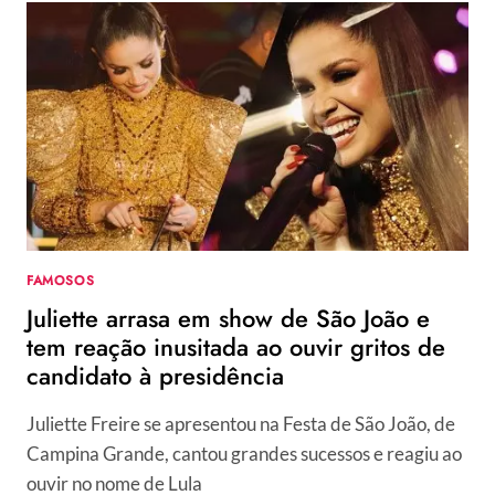
É
VÍTIMA
DE
PRECONCEITO
DE
TADEU
E
PÚBLICO
DETONA
O
PEÃO:
“TROUXA”
FAMOSOS
Juliette arrasa em show de São João e
tem reação inusitada ao ouvir gritos de
candidato à presidência
Juliette Freire se apresentou na Festa de São João, de
Campina Grande, cantou grandes sucessos e reagiu ao
ouvir no nome de Lula