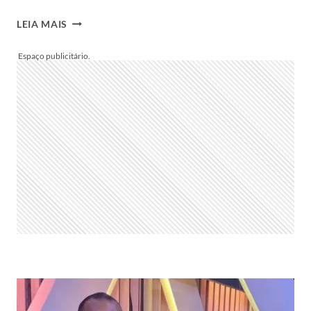
JULIETTE
LEIA MAIS
ARRASA
EM
SHOW
DE
SÃO
JOÃO
E
TEM
REAÇÃO
INUSITADA
AO
OUVIR
GRITOS
DE
CANDIDATO
À
PRESIDÊNCIA