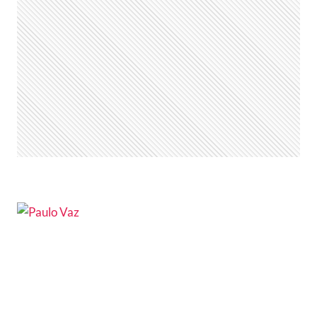
TEM
VÍDEO
PELADO
VAZADO
NAS
REDES
E
DESABAFA:
“É
SÓ
UM
CORPO”