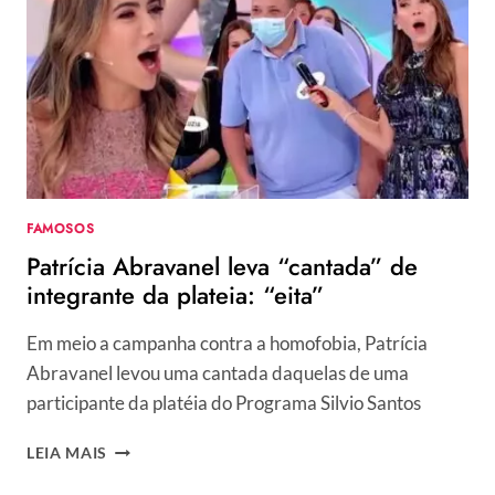
DESTINO
VYNI
NO
8º
PAREDÃO
DO
REALITY
FAMOSOS
Patrícia Abravanel leva “cantada” de
integrante da plateia: “eita”
Em meio a campanha contra a homofobia, Patrícia
Abravanel levou uma cantada daquelas de uma
participante da platéia do Programa Silvio Santos
PATRÍCIA
LEIA MAIS
ABRAVANEL
LEVA