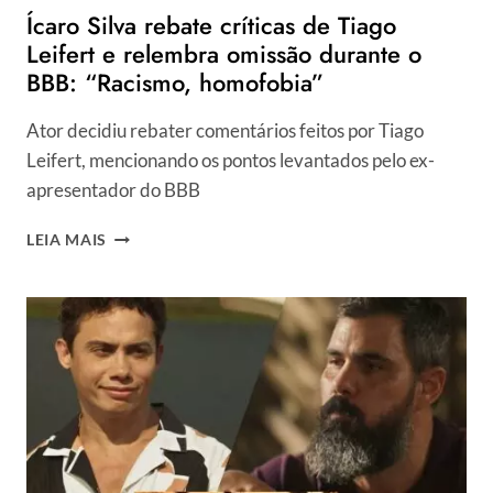
Ícaro Silva rebate críticas de Tiago
Leifert e relembra omissão durante o
BBB: “Racismo, homofobia”
Ator decidiu rebater comentários feitos por Tiago
Leifert, mencionando os pontos levantados pelo ex-
apresentador do BBB
ÍCARO
LEIA MAIS
SILVA
REBATE
CRÍTICAS
DE
TIAGO
LEIFERT
E
RELEMBRA
OMISSÃO
DURANTE
O